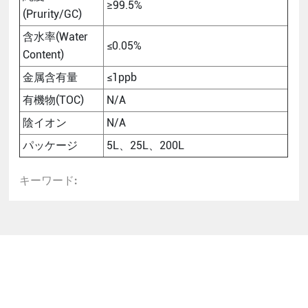
≥99.5%
(Prurity/GC)
含水率(Water
≤0.05%
Content)
金属含有量
≤1ppb
有機物(TOC)
N/A
陰イオン
N/A
パッケージ
5L、25L、200L
キーワード:
関連製品