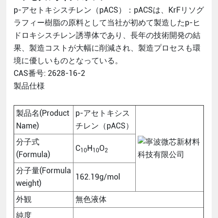
p-アセトキシスチレン（pACS）：pACSは、KrFリソグ
ラフィー樹脂の原料として当社が初めて製造したp-ヒ
ドロキシスチレン誘導体であり、長年の技術開発の結
果、製造コストが大幅に削減され、製造プロセスも環
境に優しいものとなっている。
CAS番号: 2628-16-2
製品仕様
製品名(Product
p-アセトキシス
Name)
チレン（pACS）
分子式
C
H
O
10
10
2
(Formula)
分子量(Formula
162.19g/mol
weight)
外観
無色液体
純度