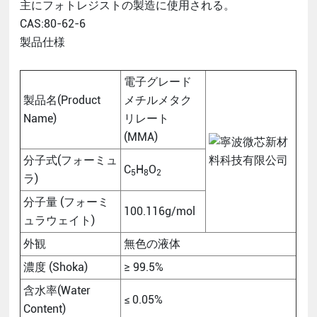
主にフォトレジストの製造に使用される。
CAS:80-62-6
製品仕様
電子グレード
製品名(Product
メチルメタク
Name)
リレート
(MMA)
分子式(フォーミュ
C
H
O
5
8
2
ラ)
分子量 (フォーミ
100.116g/mol
ュラウェイト)
外観
無色の液体
濃度 (Shoka)
≥ 99.5%
含水率(Water
≤ 0.05%
Content)