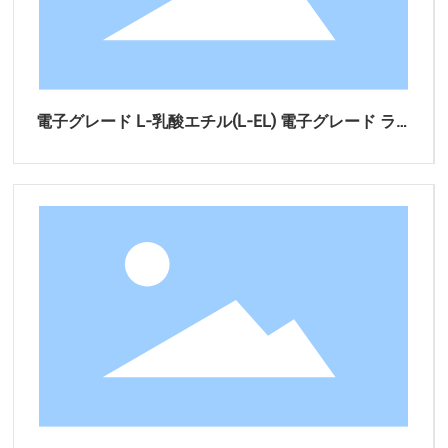
電子グレード L-乳酸エチル(L-EL) 電子グレード ラセ
電
ミ乳酸エチル(EL)